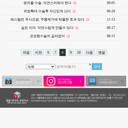
쌍꺼풀 수술. 자연스러워야 한다
09-05
유방확대 수술후 자신있게 산다
08-29
레스틸린 주사요법. 주름제거에 탁월한 효과 있다
11-13
넓은 이마. 자연스럽게 만들수 있다
08-17
코성형수술의 길라잡이
08-15
처음
이전
6
7
8
9
10
다음
맨끝