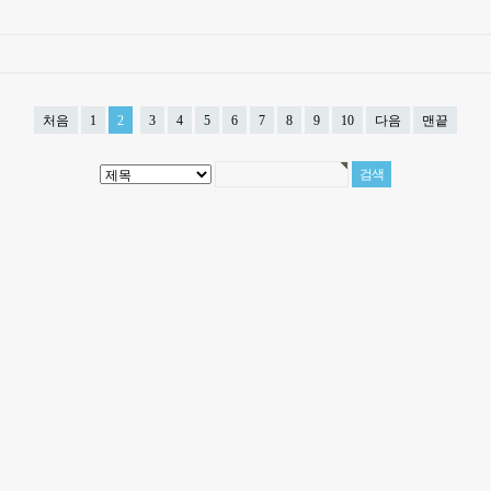
처음
1
2
3
4
5
6
7
8
9
10
다음
맨끝