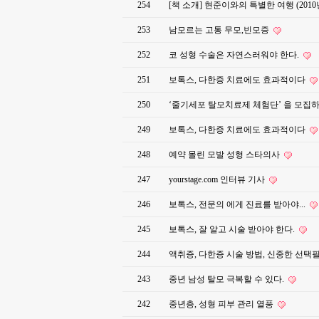
254
[책 소개] 현준이와의 특별한 여행 (2010
253
남모르는 고통 무모,빈모증
252
코 성형 수술은 자연스러워야 한다.
251
보톡스, 다한증 치료에도 효과적이다
250
‘줄기세포 탈모치료제 체험단’ 을 모
249
보톡스, 다한증 치료에도 효과적이다
248
예약 몰린 모발 성형 스타의사
247
yourstage.com 인터뷰 기사
246
보톡스, 전문의 에게 진료를 받아야...
245
보톡스, 잘 알고 시술 받아야 한다.
244
액취증, 다한증 시술 방법, 신중한 선택
243
중년 남성 탈모 극복할 수 있다.
242
중년층, 성형 피부 관리 열풍