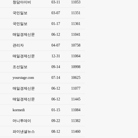
청담아이비
03-11
11053
국민일보
03-07
11351
국민일보
01-17
11361
매일경제신문
06-12
11041
관리자
04-07
10758
매일경제신문
12-31
11064
조선일보
09-14
10998
yourstage.com
07-14
10625
매일경제신문
06-12
11077
매일경제신문
06-12
11445
kormedi
01-15
11084
머니투데이
09-22
11382
파이낸셜뉴스
08-12
11460